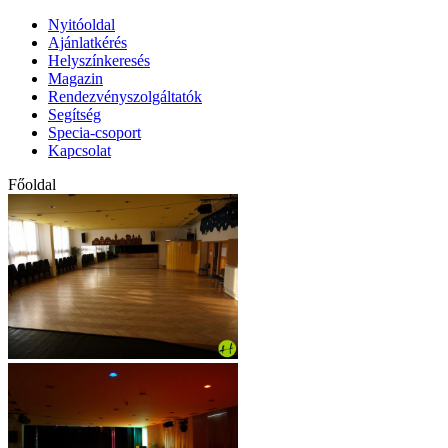
Nyitóoldal
Ajánlatkérés
Helyszínkeresés
Magazin
Rendezvényszolgáltatók
Segítség
Specia-csoport
Kapcsolat
Főoldal