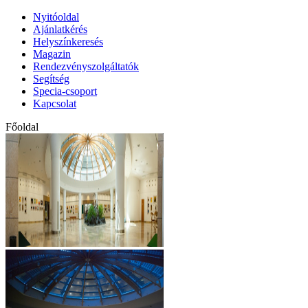
Nyitóoldal
Ajánlatkérés
Helyszínkeresés
Magazin
Rendezvényszolgáltatók
Segítség
Specia-csoport
Kapcsolat
Főoldal