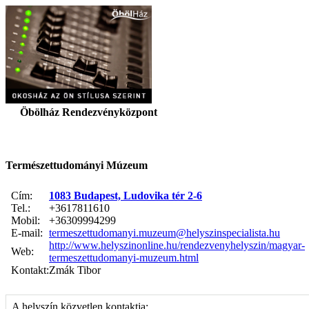
Öbölház Rendezvényközpont
Természettudományi Múzeum
Cím:
1083 Budapest, Ludovika tér 2-6
Tel.:
+3617811610
Mobil:
+36309994299
E-mail:
termeszettudomanyi.muzeum@helyszinspecialista.hu
http://www.helyszinonline.hu/rendezvenyhelyszin/magyar-
Web:
termeszettudomanyi-muzeum.html
Kontakt:
Zmák Tibor
A helyszín közvetlen kontaktja: