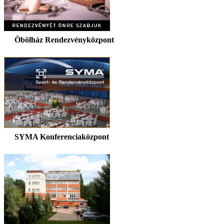
Öbölház Rendezvényközpont
SYMA Konferenciaközpont