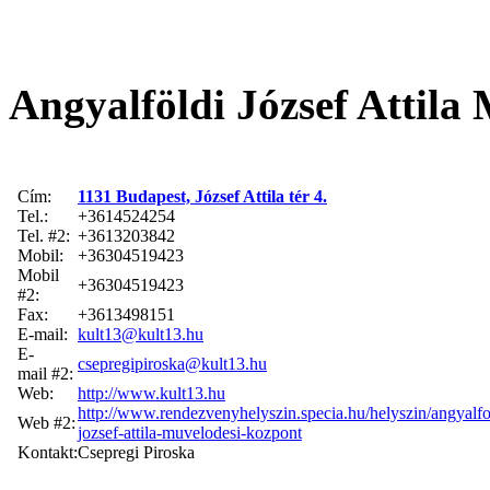
Angyalföldi József Attila
Cím:
1131 Budapest, József Attila tér 4.
Tel.:
+3614524254
Tel. #2:
+3613203842
Mobil:
+36304519423
Mobil
+36304519423
#2:
Fax:
+3613498151
E-mail:
kult13@kult13.hu
E-
csepregipiroska@kult13.hu
mail #2:
Web:
http://www.kult13.hu
http://www.rendezvenyhelyszin.specia.hu/helyszin/angyalfo
Web #2:
jozsef-attila-muvelodesi-kozpont
Kontakt:
Csepregi Piroska