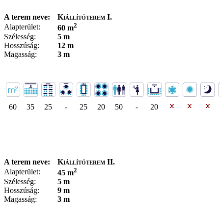
A terem neve:
Kiállítóterem I.
2
Alapterület:
60 m
Szélesség:
5 m
Hosszúság:
12 m
Magasság:
3 m
60
35
25
-
25
20
50
-
20
A terem neve:
Kiállítóterem II.
2
Alapterület:
45 m
Szélesség:
5 m
Hosszúság:
9 m
Magasság:
3 m