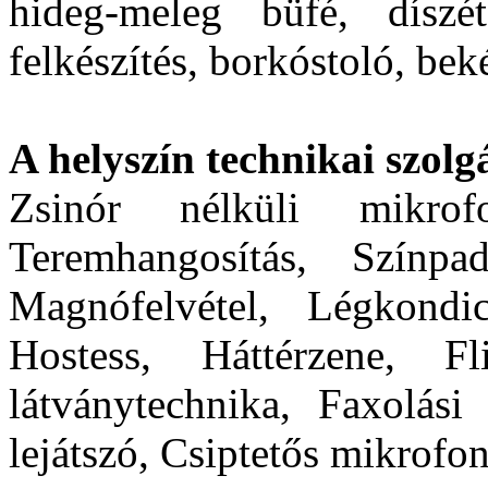
hideg-meleg büfé, díszét
felkészítés, borkóstoló, bek
A helyszín technikai szolgá
Zsinór nélküli mikro
Teremhangosítás, Színpa
Magnófelvétel, Légkondic
Hostess, Háttérzene, Fl
látványtechnika, Faxolási
lejátszó, Csiptetős mikrofo