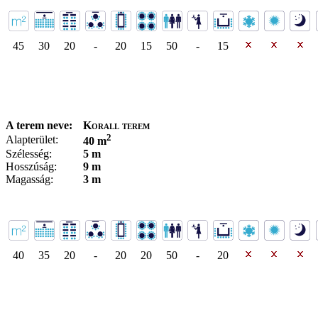
45
30
20
-
20
15
50
-
15
A terem neve:
Korall terem
2
Alapterület:
40 m
Szélesség:
5 m
Hosszúság:
9 m
Magasság:
3 m
40
35
20
-
20
20
50
-
20