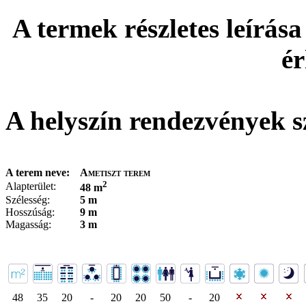
A termek részletes leírása
ér
A helyszín rendezvények s
A terem neve:
Ametiszt terem
2
Alapterület:
48 m
Szélesség:
5 m
Hosszúság:
9 m
Magasság:
3 m
48
35
20
-
20
20
50
-
20