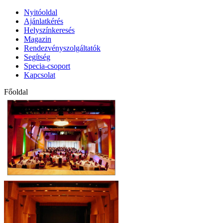
Nyitóoldal
Ajánlatkérés
Helyszínkeresés
Magazin
Rendezvényszolgáltatók
Segítség
Specia-csoport
Kapcsolat
Főoldal