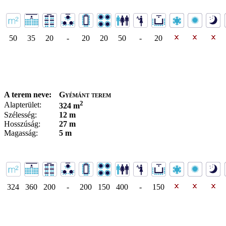
50
35
20
-
20
20
50
-
20
A terem neve:
Gyémánt terem
2
Alapterület:
324 m
Szélesség:
12 m
Hosszúság:
27 m
Magasság:
5 m
324
360
200
-
200
150
400
-
150