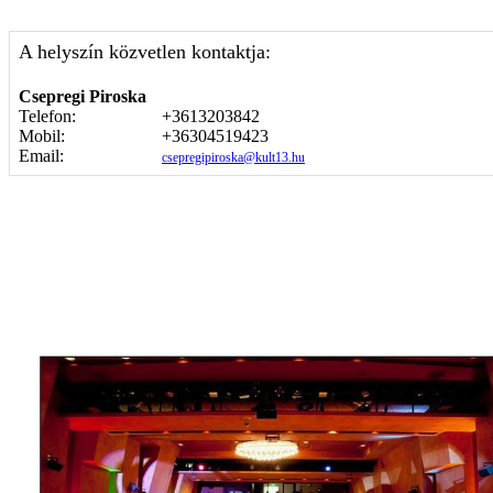
A helyszín közvetlen kontaktja:
Csepregi Piroska
Telefon:
+3613203842
Mobil:
+36304519423
Email:
csepregipiroska@kult13.hu
Képgaléria