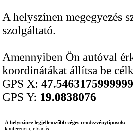
A helyszínen megegyezés sze
szolgáltató.
Amennyiben Ön autóval érk
koordinátákat állítsa be cél
GPS X:
47.546317599999
GPS Y:
19.0838076
A helyszínre legjellemzőbb céges rendezvénytípusok:
konferencia, előadás