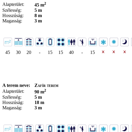
2
Alapterület:
45 m
Szélesség:
5 m
Hosszúság:
8 m
Magasság:
3 m
45
30
20
-
15
15
40
-
15
A terem neve:
Zafír terem
2
Alapterület:
90 m
Szélesség:
5 m
Hosszúság:
18 m
Magasság:
3 m