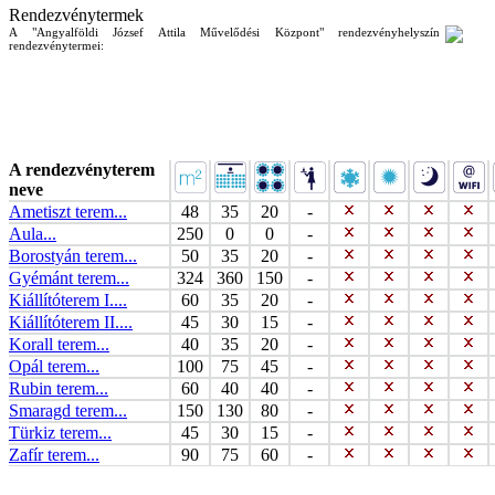
Rendezvénytermek
A "Angyalföldi József Attila Művelődési Központ" rendezvényhelyszín
rendezvénytermei:
A rendezvényterem
neve
Ametiszt terem...
48
35
20
-
Aula...
250
0
0
-
Borostyán terem...
50
35
20
-
Gyémánt terem...
324
360
150
-
Kiállítóterem I....
60
35
20
-
Kiállítóterem II....
45
30
15
-
Korall terem...
40
35
20
-
Opál terem...
100
75
45
-
Rubin terem...
60
40
40
-
Smaragd terem...
150
130
80
-
Türkiz terem...
45
30
15
-
Zafír terem...
90
75
60
-