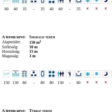
60
40
35
-
35
40
60
-
35
A terem neve:
Smaragd terem
2
Alapterület:
150 m
Szélesség:
10 m
Hosszúság:
15 m
Magasság:
3 m
150
130
80
-
80
80
130
-
80
A terem neve:
Türkiz terem