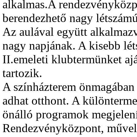
alkalmas.A rendezvényközp
berendezhető nagy létszám
Az aulával együtt alkalmazva
nagy napjának. A kisebb lé
II.emeleti klubtermünket aj
tartozik.
A színházterem önmagában 
adhat otthont. A különterme
önálló programok megjelení
Rendezvényközpont, művel