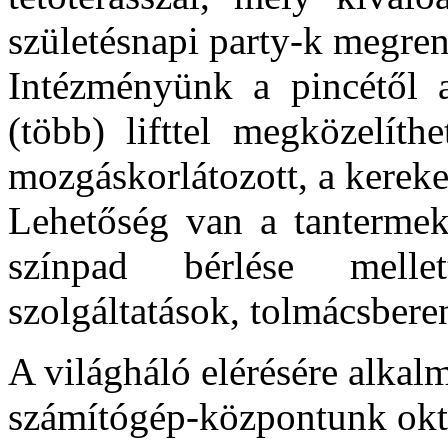
születésnapi party-k megren
Intézményünk a pincétől a
(több) lifttel megközelíth
mozgáskorlátozott, a kereke
Lehetőség van a tantermek
színpad bérlése melle
szolgáltatások, tolmácsbere
A világháló elérésére alkalm
számítógép-központunk okta