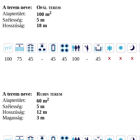
A terem neve:
Opál terem
2
Alapterület:
100 m
Szélesség:
5 m
Hosszúság:
18 m
100
75
45
-
45
45
100
-
45
A terem neve:
Rubin terem
2
Alapterület:
60 m
Szélesség:
5 m
Hosszúság:
12 m
Magasság:
3 m