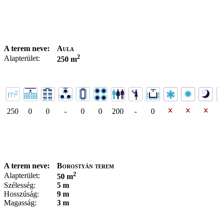
A terem neve:
Aula
2
Alapterület:
250 m
250
0
0
-
0
0
200
-
0
A terem neve:
Borostyán terem
2
Alapterület:
50 m
Szélesség:
5 m
Hosszúság:
9 m
Magasság:
3 m