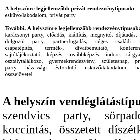
A helyszínre legjellemzőbb privát rendezvénytípusok:
esküvő/lakodalom, privát party
További, A helyszínre legjellemzőbb rendezvénytípusok
karácsonyi party, előadás, kiállítás, megnyitó, díjátadás, 
dolgozói party, partnerfogadás, céges családi n
csapatépítés, termék-, divatbemutató, konferenc
sajtótájékoztató, képzés, továbbképzés, indoor, tárgya
osztálytalálkozó, gyermekrendezvény, születésnap, pr
party, házassági évforduló, esküvő/lakodalom, bar
összejövetel
A helyszín vendéglátástípu
szendvics party, sörpad
koccintás, összetett díszé