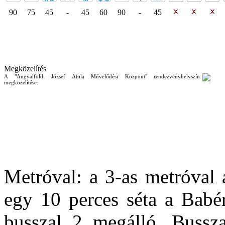
90
75
45
-
45
60
90
-
45
Megközelítés
A "Angyalföldi József Attila Művelődési Központ" rendezvényhelyszín
megközelítése:
Metróval: a 3-as metróval
egy 10 perces séta a Babér
busszal 2 megálló. Bussza