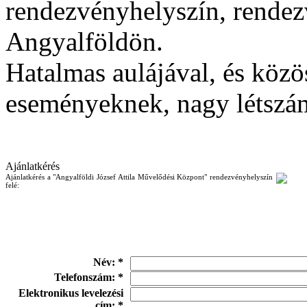
rendezvényhelyszín, rende
Angyalföldön.
Hatalmas aulájával, és közö
eseményeknek, nagy létszá
Ajánlatkérés
Ajánlatkérés a "Angyalföldi József Attila Művelődési Központ" rendezvényhelyszín
felé:
Név: *
Telefonszám: *
Elektronikus levelezési
cím: *