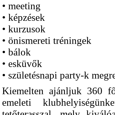
• meeting
• képzések
• kurzusok
• önismereti tréningek
• bálok
• esküvők
• születésnapi party-k megr
Kiemelten ajánljuk 360 f
emeleti klubhelyiségün
tetőterasszal, mely kiváló