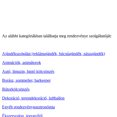
Az alábbi kategóriákban találhatja meg rendezvénye szolgáltatóját:
Ajándékszolgálat (reklámajándék, búcsúajándék, nászajándék)
Animációk, animátorok
Autó, limuzin, hintó kölcsönzés
Borász, sommelier, barkeeper
Bútorkölcsönzés
Dekoráció, teremdekoráció, luftballon
Egyéb rendezvénygasztronómia
Ékszerszalon, jegygyűrű