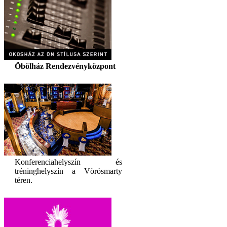
Öbölház Rendezvényközpont
Konferenciahelyszín és
tréninghelyszín a Vörösmarty
téren.