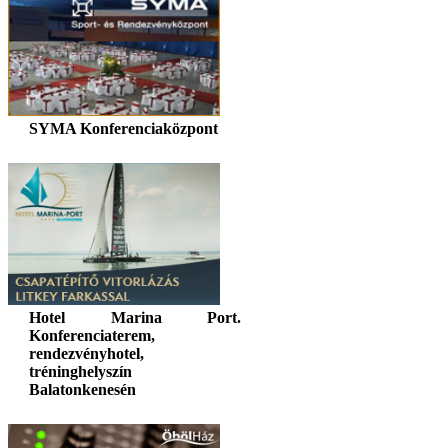
SYMA Konferenciaközpont
Hotel Marina Port.
Konferenciaterem,
rendezvényhotel,
tréninghelyszín
Balatonkenesén