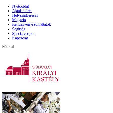
Nyitóoldal
Ajánlatkérés
Helyszínkeresés
Magazin
Rendezvényszolgáltatók
Segítség
Specia-csoport
Kapcsolat
Főoldal