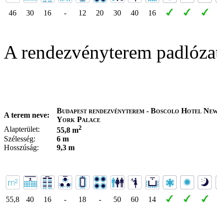
46
30
16
-
12
20
30
40
16
A rendezvényterem padlóza
Budapest rendezvényterem - Boscolo Hotel Ne
A terem neve:
York Palace
2
Alapterület:
55,8 m
Szélesség:
6 m
Hosszúság:
9,3 m
55,8
40
16
-
18
-
50
60
14