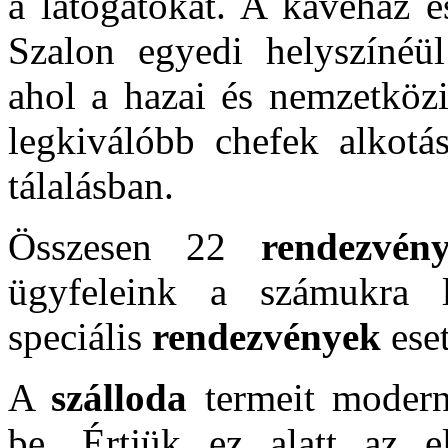
a látogatókat. A kávéház é
Szalon egyedi helyszínéül
ahol a hazai és nemzetköz
legkiválóbb chefek alkotá
tálalásban.
Összesen 22
rendezvén
ügyfeleink a számukra l
speciális
rendezvények
eset
A
szálloda
termeit modern
be. Értjük ez alatt az el