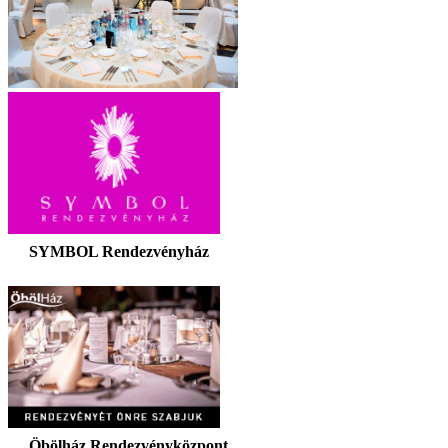
SYMBOL Rendezvényház
Öbölház Rendezvényközpont