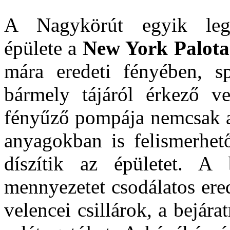
A Nagykörút egyik legje
épülete a
New York Palota
mára eredeti fényében, spe
bármely tájáról érkező v
fényűző pompája nemcsak a
anyagokban is felismerhet
díszítik az épületet. A 
mennyezetet csodálatos ere
velencei csillárok, a bejára