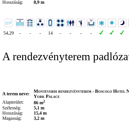
Hosszúság:
8,9 m
54,29
-
-
-
14
-
-
-
-
A rendezvényterem padlóza
Monteverdi rendezvényterem - Boscolo Hotel 
A terem neve:
York Palace
2
Alapterület:
86 m
Szélesség:
5,1 m
Hosszúság:
15,4 m
Magasság:
3,2 m