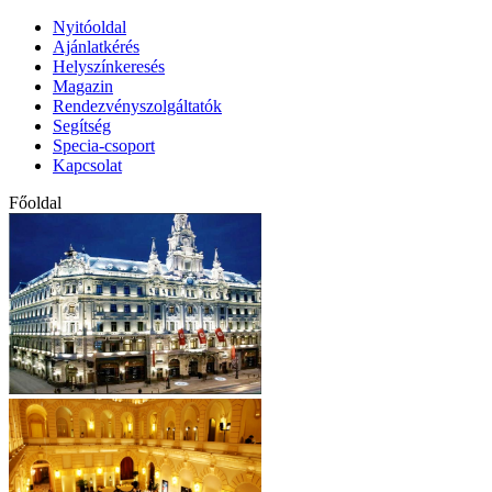
Nyitóoldal
Ajánlatkérés
Helyszínkeresés
Magazin
Rendezvényszolgáltatók
Segítség
Specia-csoport
Kapcsolat
Főoldal