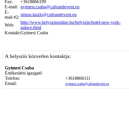
Fax:
+3618866199
E-mail:
gyimesi.csaba@cafeandevent.eu
E-
simon.laszlo@cafeandevent.eu
mail #2:
http://www.helyszinonline.hu/helyszin/hotel-new-york-
Web:
palace.html
Kontakt:
Gyimesi Csaba
A helyszín közvetlen kontaktja:
Gyimesi Csaba
Értékesítési igazgató
Telefon:
+3618866111
Email:
gyimesi.csaba@cafeandevent.eu
Képgaléria