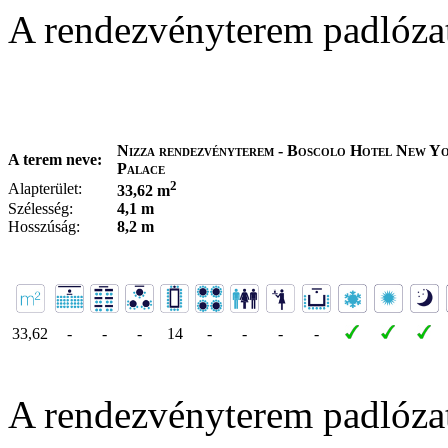
A rendezvényterem padlóza
Nizza rendezvényterem - Boscolo Hotel New Y
A terem neve:
Palace
2
Alapterület:
33,62 m
Szélesség:
4,1 m
Hosszúság:
8,2 m
33,62
-
-
-
14
-
-
-
-
A rendezvényterem padlóza