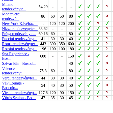
Milano
54,29
-
-
-
rendezvényte...
Monteverdi
86
60
50
80
rendezvé...
New York Kávéház ...
-
120
120
200
Nizza rendezvényter...
33,62
-
-
-
Prága rendezvényte...
69,16
60
-
80
Puccini rendezvényt...
41
30
30
40
Róma rendezvényter...
443
390
350
600
Rossini rendezvényt...
196
100
100
180
Spa Experience -
600
-
-
150
Bos...
Szivar Bár - Boscol...
-
-
-
40
Velence
75,8
60
-
80
rendezvényt...
Verdi rendezvényter...
44
30
30
40
VIP Lounge -
54
40
30
50
Boscolo...
Vivaldi rendezvényt...
127,6
120
90
150
Vörös Szalon - Bos...
47
35
30
45