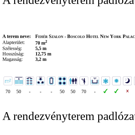
A terem neve:
Fehér Szalon - Boscolo Hotel New York Palac
2
Alapterület:
70 m
Szélesség:
5,5 m
Hosszúság:
12,75 m
Magasság:
3,2 m
70
50
-
-
-
50
50
70
-
A rendezvényterem padlóza