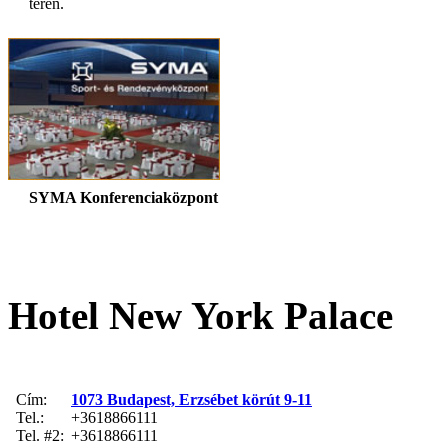
téren.
SYMA Konferenciaközpont
Hotel New York Palace
Cím:
1073 Budapest, Erzsébet körút 9-11
Tel.:
+3618866111
Tel. #2:
+3618866111