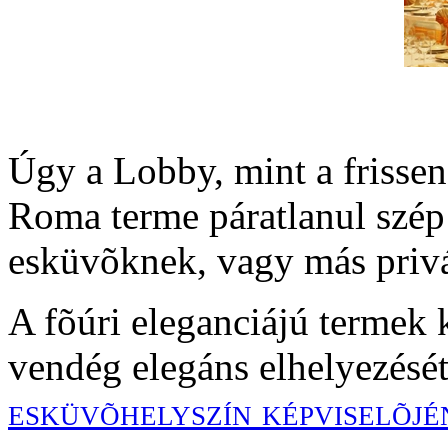
Úgy a Lobby, mint a frisse
Roma terme páratlanul szép
esküvõknek, vagy más priv
A fõúri eleganciájú termek
vendég elegáns elhelyezését
esküvõhelyszín képviselõj