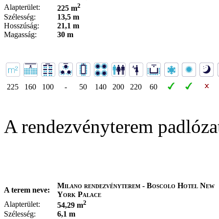
2
Alapterület:
225 m
Szélesség:
13,5 m
Hosszúság:
21,1 m
Magasság:
30 m
225
160
100
-
50
140
200
220
60
A rendezvényterem padlóza
Milano rendezvényterem - Boscolo Hotel New
A terem neve:
York Palace
2
Alapterület:
54,29 m
Szélesség:
6,1 m