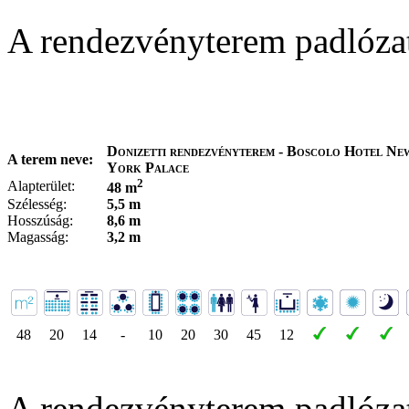
A rendezvényterem padlóza
Donizetti rendezvényterem - Boscolo Hotel Ne
A terem neve:
York Palace
2
Alapterület:
48 m
Szélesség:
5,5 m
Hosszúság:
8,6 m
Magasság:
3,2 m
48
20
14
-
10
20
30
45
12
A rendezvényterem padlóza