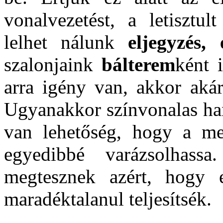
vonalvezetést, a letisztu
lelhet nálunk
eljegyzés,
szalonjaink
bálterem
ként 
arra igény van, akkor aká
Ugyanakkor színvonalas han
van lehetőség, hogy a m
egyedibbé varázsolhass
megtesznek azért, hogy e
maradéktalanul teljesítsék.