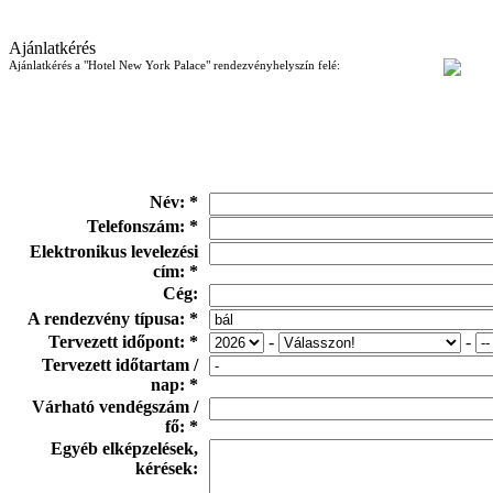
Ajánlatkérés
Ajánlatkérés a "Hotel New York Palace" rendezvényhelyszín felé:
Név: *
Telefonszám: *
Elektronikus levelezési
cím: *
Cég:
A rendezvény típusa: *
Tervezett időpont: *
-
-
Tervezett időtartam /
nap: *
Várható vendégszám /
fő: *
Egyéb elképzelések,
kérések: