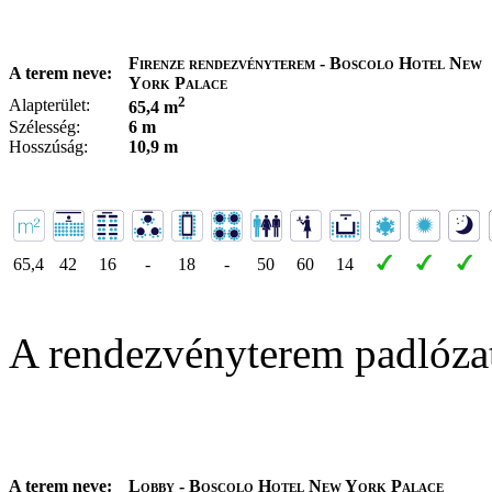
Firenze rendezvényterem - Boscolo Hotel New
A terem neve:
York Palace
2
Alapterület:
65,4 m
Szélesség:
6 m
Hosszúság:
10,9 m
65,4
42
16
-
18
-
50
60
14
A rendezvényterem padlóza
A terem neve:
Lobby - Boscolo Hotel New York Palace