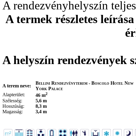
A rendezvényhelyszín telj
A termek részletes leírása
ér
A helyszín rendezvények s
Bellini Rendezvényterem - Boscolo Hotel New
A terem neve:
York Palace
2
Alapterület:
46 m
Szélesség:
5,6 m
Hosszúság:
8,3 m
Magasság:
3,4 m