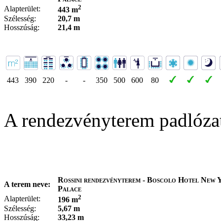
2
Alapterület:
443 m
Szélesség:
20,7 m
Hosszúság:
21,4 m
443
390
220
-
-
350
500
600
80
A rendezvényterem padlóza
Rossini rendezvényterem - Boscolo Hotel New 
A terem neve:
Palace
2
Alapterület:
196 m
Szélesség:
5,67 m
Hosszúság:
33,23 m