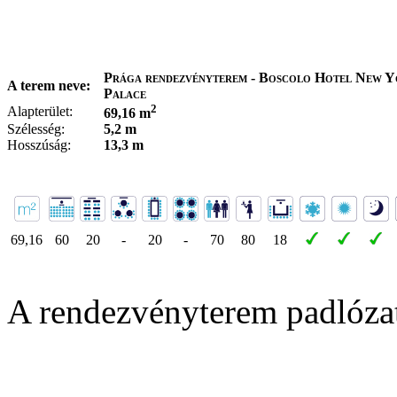
Prága rendezvényterem - Boscolo Hotel New 
A terem neve:
Palace
2
Alapterület:
69,16 m
Szélesség:
5,2 m
Hosszúság:
13,3 m
69,16
60
20
-
20
-
70
80
18
A rendezvényterem padlóza