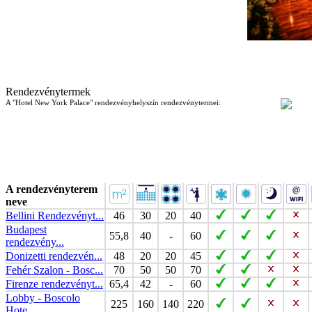
Rendezvénytermek
A "Hotel New York Palace" rendezvényhelyszín rendezvénytermei:
A rendezvényterem
neve
Bellini Rendezvényt...
46
30
20
40
Budapest
55,8
40
-
60
rendezvény...
Donizetti rendezvén...
48
20
20
45
Fehér Szalon - Bosc...
70
50
50
70
Firenze rendezvényt...
65,4
42
-
60
Lobby - Boscolo
225
160
140
220
Hote...