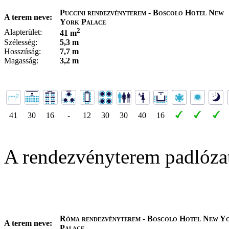
Puccini rendezvényterem - Boscolo Hotel New
A terem neve:
York Palace
2
Alapterület:
41 m
Szélesség:
5,3 m
Hosszúság:
7,7 m
Magasság:
3,2 m
41
30
16
-
12
30
30
40
16
A rendezvényterem padlóza
Róma rendezvényterem - Boscolo Hotel New Y
A terem neve:
Palace