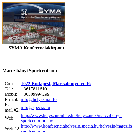
SYMA Konferenciaközpont
Marczibányi Sportcentrum
Cím:
1022 Budapest, Marczibányi tér 16
Tel.:
+3617811610
Mobil:
+36309994299
E-mail:
info@helyszin.info
E-
info@specia.hu
mail #2:
http://www.helyszinonline.hu/helyszinek/marczibanyi-
Web:
sportcentrum.html
http://www.konferenciahelyszin.specia.hu/helyszin/marczib
Web #2:
sportcentrum