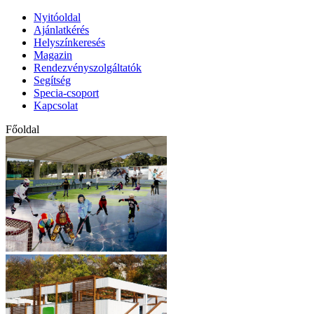
Nyitóoldal
Ajánlatkérés
Helyszínkeresés
Magazin
Rendezvényszolgáltatók
Segítség
Specia-csoport
Kapcsolat
Főoldal