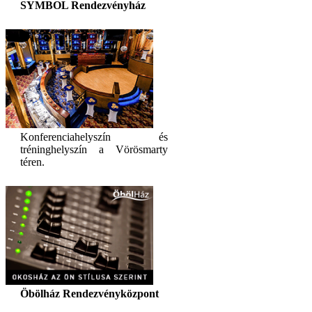
SYMBOL Rendezvényház
Konferenciahelyszín és
tréninghelyszín a Vörösmarty
téren.
Öbölház Rendezvényközpont